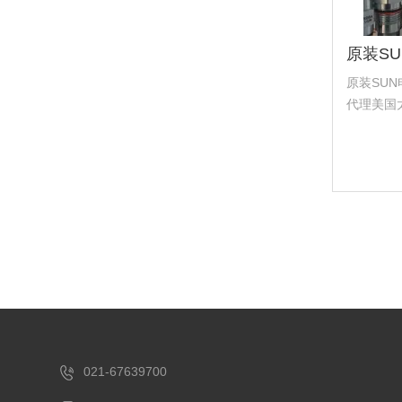
原装SUN
代理美国太阳
理美国海德福
国科迈拓 
塞...
021-67639700