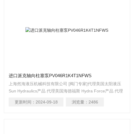
进口派克轴向柱塞泵PV046R1K4T1NFWS
上海然海液压机械科技有限公司 [阀门专家]代理美国太阳液压
Sun Hydraulics产品.代理美国海德福斯 Hydra Force产品.代理
美国科迈拓 Comatrol产品.代理德国派克柱塞泵 Parker产品.提
更新时间：
2024-09-18
浏览量：
2486
供油路系统设计,油路块设计,阀块设计与选型液压油缸，经销力
士乐、派克、中国台湾北部等液压元件进口派克轴向柱塞泵
PV046R1K4T1NFWS