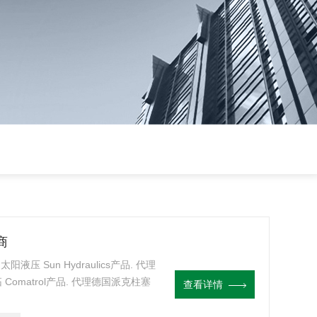
商
压 Sun Hydraulics产品. 代理
 Comatrol产品. 代理德国派克柱塞
查看详情
计,阀块设计与选型 液压油缸，经销力士