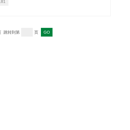
181
末页 跳转到第
页