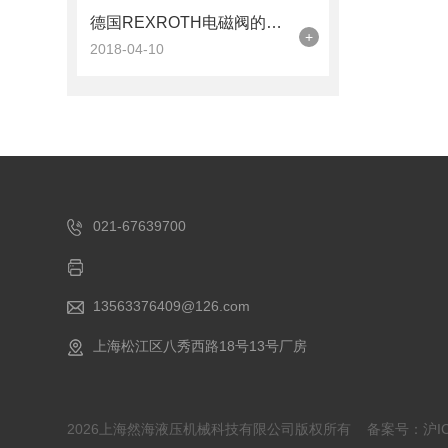
德国REXROTH电磁阀的故障
+
2018-04-10
021-67639700
13563376409@126.com
上海松江区八秀西路18号13号厂房
2026上海然海液压机械科技有限公司版权所有
备案号：沪ICP