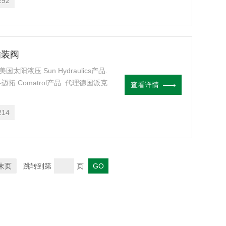
292
s插装阀
理美国太阳液压 Sun Hydraulics产品.
迈拓 Comatrol产品. 代理德国派克
查看详情
块设计,阀块设计与选型 液压油缸，经销
214
末页
跳转到第
页