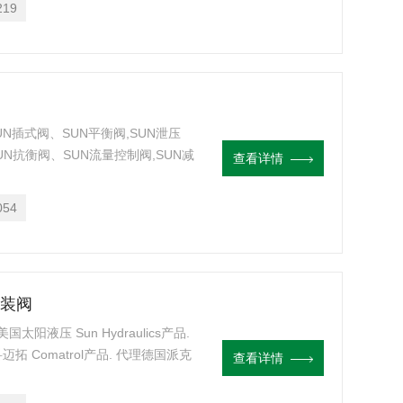
219
N插式阀、SUN平衡阀,SUN泄压
UN抗衡阀、SUN流量控制阀,SUN减
查看详情
州sun螺纹插装阀RBAA-LWN、
054
s插装阀
理美国太阳液压 Sun Hydraulics产品.
迈拓 Comatrol产品. 代理德国派克
查看详情
块设计,阀块设计与选型 液压油缸，经销