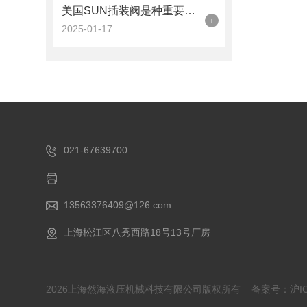
美国SUN插装阀是种重要的液压控制元件
+
2025-01-17
021-67639700
13563376409@126.com
上海松江区八秀西路18号13号厂房
2026上海然海液压机械科技有限公司版权所有
备案号：沪ICP