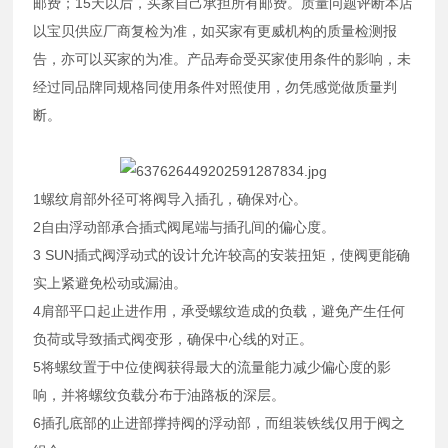
邮费；15天以后，买家自己承担所有邮费。质量问题评断本店
以宝贝供应厂商复检为准，如买家有更威机构的质量检测报
告，亦可以买家的为准。产品寿命受买家使用条件的影响，未
经过同品牌同规格同使用条件对照使用，勿凭感觉做质量判
断。
1螺纹肩部外径可将阀导入插孔，确保对心。
2自由浮动部承合插式阀尾端与插孔间的偏心度。
3 SUN插式阀浮动式的设计允许较高的安装扭矩，使阀更能确
实上紧避免松动或漏油。
4肩部平口起止进作用，承受螺纹造成的负载，避免产生任何
负荷或导致插式阀变形，确保中心线的对正。
5将螺纹置于中位使阀获得最大的流量能力减少偏心度的影
响，并将螺纹负载分布于油路板的深层。
6插孔底部的止进部撑持阀的浮动部，而组装铁线仅用于阀之