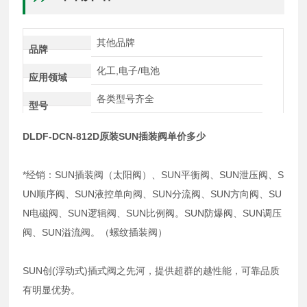
其他品牌
品牌
化工,电子/电池
应用领域
各类型号齐全
型号
DLDF-DCN-812D原装SUN插装阀单价多少
*经销：SUN插装阀（太阳阀）、SUN平衡阀、SUN泄压阀、S
UN顺序阀、SUN液控单向阀、SUN分流阀、SUN方向阀、SU
N电磁阀、SUN逻辑阀、SUN比例阀。SUN防爆阀、SUN调压
阀、SUN溢流阀。（螺纹插装阀）
SUN创(浮动式)插式阀之先河，提供超群的越性能，可靠品质
有明显优势。