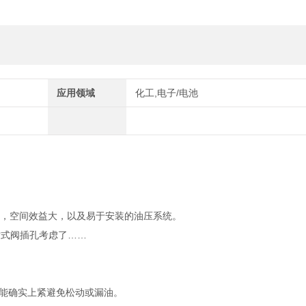
应用领域
化工,电子/电池
损，空间效益大，以及易于安装的油压系统。
插式阀插孔考虑了……
更能确实上紧避免松动或漏油。