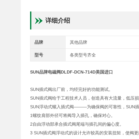
详细介绍
品牌
其他品牌
型号
各类型号齐全
SUN品牌电磁阀DLDF-DCN-714D美国进口
SUN插式阀出厂前，均经完好的功能测试。
SUN插式阀给于工程技术人员，创造具有大流量，低压
SUN浮动式螺入插式阀———为确保阀的可靠性，SUN
1螺纹肩部外径可将阀导入插孔，确保对心。
2自由浮动部承合插式阀尾端与插孔间的偏心度。
3 SUN插式阀浮动式的设计允许较高的安装扭矩，使阀