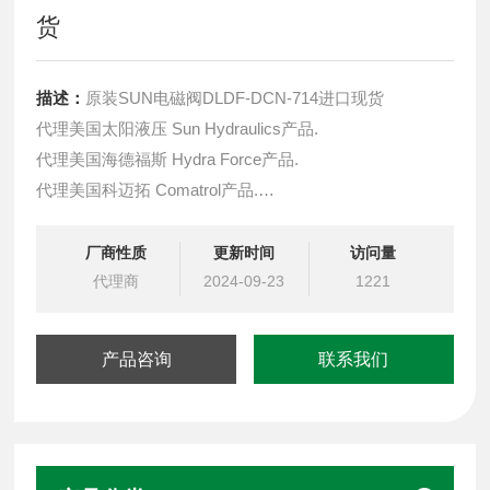
货
描述：
原装SUN电磁阀DLDF-DCN-714进口现货
代理美国太阳液压 Sun Hydraulics产品.
代理美国海德福斯 Hydra Force产品.
代理美国科迈拓 Comatrol产品.
代理德国派克柱塞泵 Parker产品.
提供油路系统设计,油路块设计,阀块设计与选型
厂商性质
更新时间
访问量
液压油缸，经销力士乐、派克、中国台湾北部等液压元件
代理商
2024-09-23
1221
产品咨询
联系我们