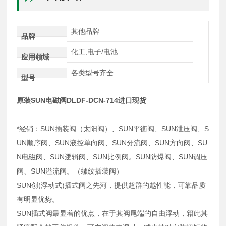
其他品牌
品牌
化工,电子/电池
应用领域
各类型号齐全
型号
原装SUN电磁阀DLDF-DCN-714进口现货
*经销：SUN插装阀（太阳阀）、SUN平衡阀、SUN泄压阀、S
UN顺序阀、SUN液控单向阀、SUN分流阀、SUN方向阀、SU
N电磁阀、SUN逻辑阀、SUN比例阀。SUN防爆阀、SUN调压
阀、SUN溢流阀。（螺纹插装阀）
SUN创(浮动式)插式阀之先河，提供超群的越性能，可靠品质
有明显优势。
SUN插式阀最显着的优点，在于其阀尾端的自由浮动，籍此其