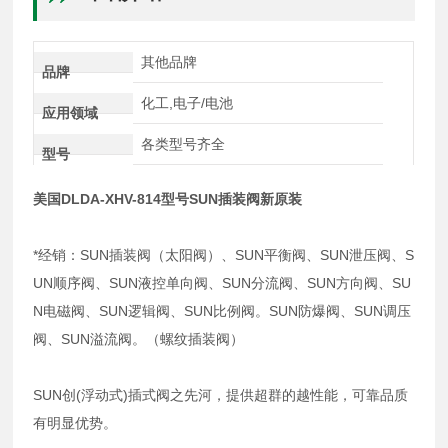
其他品牌
品牌
化工,电子/电池
应用领域
各类型号齐全
型号
美国DLDA-XHV-814型号SUN插装阀新原装
*经销：SUN插装阀（太阳阀）、SUN平衡阀、SUN泄压阀、S
UN顺序阀、SUN液控单向阀、SUN分流阀、SUN方向阀、SU
N电磁阀、SUN逻辑阀、SUN比例阀。SUN防爆阀、SUN调压
阀、SUN溢流阀。（螺纹插装阀）
SUN创(浮动式)插式阀之先河，提供超群的越性能，可靠品质
有明显优势。