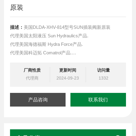
原装
描述：
美国DLDA-XHV-814型号SUN插装阀新原装
代理美国太阳液压 Sun Hydraulics产品.
代理美国海德福斯 Hydra Force产品.
代理美国科迈拓 Comatrol产品.
代理德国派克柱塞泵 Parker产品.
提供油路系统设计,油路块设计,阀块设计与选型
厂商性质
更新时间
访问量
液压油缸，经销力士乐、派克、中国台湾北部等液压元件
代理商
2024-09-23
1332
产品咨询
联系我们