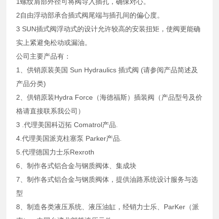
1螺纹肩部外径可将阀导入插孔，确保对心。
2自由浮动部承合插式阀尾端与插孔间的偏心度。
3 SUN插式阀浮动式的设计允许较高的安装扭矩，使阀更能确
实上紧避免松动或漏油。
公司主要产品有：
1、供销原装美国 Sun Hydraulics 插式阀 (请参阅产品简述及
产品分类)
2、供销原装Hydra Force（海德福斯）插装阀（产品型号及价
格请直接联系我公司）
3 .代理美国科迈拓 Comatrol产品.
4.代理美国派克柱塞泵 Parker产品.
5.代理德国力士乐Rexroth
6、制作各式铝合金与钢质阀体、集成块
7、制作各式铝合金与钢质阀体，提供油路系统设计服务与选
型
8、制造各类液压系统、液压油缸，经销力士乐、ParKer（派