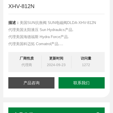
XHV-812N
描述：
美国SUN抗衡阀 SUN电磁阀DLDA-XHV-812N
代理美国太阳液压 Sun Hydraulics产品.
代理美国海德福斯 Hydra Force产品.
代理美国科迈拓 Comatrol产品.
代理德国派克柱塞泵 Parker产品.
提供油路系统设计,油路块设计,阀块设计与选型
厂商性质
更新时间
访问量
液压油缸，经销力士乐、派克、中国台湾北部等液压元件
代理商
2024-09-23
1272
产品咨询
联系我们