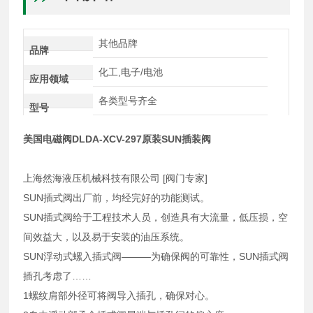
其他品牌
品牌
化工,电子/电池
应用领域
各类型号齐全
型号
美国电磁阀DLDA-XCV-297原装SUN插装阀
上海然海液压机械科技有限公司 [阀门专家]
SUN插式阀出厂前，均经完好的功能测试。
SUN插式阀给于工程技术人员，创造具有大流量，低压损，空
间效益大，以及易于安装的油压系统。
SUN浮动式螺入插式阀———为确保阀的可靠性，SUN插式阀
插孔考虑了……
1螺纹肩部外径可将阀导入插孔，确保对心。