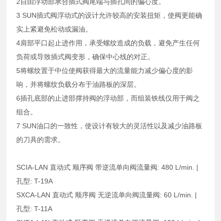
2自由浮动部承合插式阀尾端与插孔间的偏心度。
3 SUN插式阀浮动式的设计允许较高的安装扭矩，使阀更能确
实上紧避免松动或漏油。
4肩部平口起止进作用，承受螺纹造成的负载，避免产生任何
负荷或导致插式阀变形，确保中心线的对正。
5将螺纹置于中位使阀获得最大的流量能力减少偏心度的影
响，并将螺纹负载分布于油路板的深层。
6插孔底部的止进部撑持阀的浮动部，而组装铁线仅用于阀之
组合。
7 SUN油口的一致性，使设计有较大的灵活性以及减少油路板
的刀具的需求。
SCIA-LAN 直动式 顺序阀 带逆流单向阀流量阀: 480 L/min. |
孔型: T-19A
SXCA-LAN 直动式 顺序阀 无逆流单向阀流量阀: 60 L/min. |
孔型: T-11A