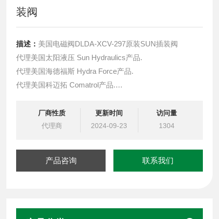
装阀
描述：
美国电磁阀DLDA-XCV-297原装SUN插装阀
代理美国太阳液压 Sun Hydraulics产品.
代理美国海德福斯 Hydra Force产品.
代理美国科迈拓 Comatrol产品.
代理德国派克柱塞泵 Parker产品.
提供油路系统设计,油路块设计,阀块设计与选型
厂商性质
更新时间
访问量
液压油缸，经销力士乐、派克、中国台湾北部等液压元件
代理商
2024-09-23
1304
产品咨询
联系我们