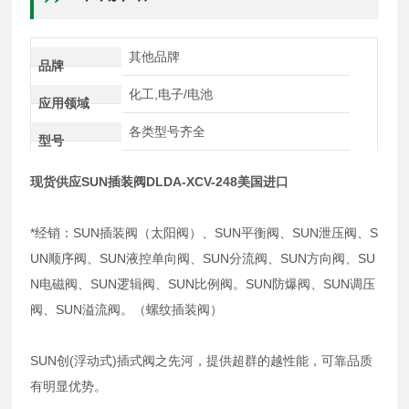
其他品牌
品牌
化工,电子/电池
应用领域
各类型号齐全
型号
现货供应SUN插装阀DLDA-XCV-248美国进口
*经销：SUN插装阀（太阳阀）、SUN平衡阀、SUN泄压阀、S
UN顺序阀、SUN液控单向阀、SUN分流阀、SUN方向阀、SU
N电磁阀、SUN逻辑阀、SUN比例阀。SUN防爆阀、SUN调压
阀、SUN溢流阀。（螺纹插装阀）
SUN创(浮动式)插式阀之先河，提供超群的越性能，可靠品质
有明显优势。