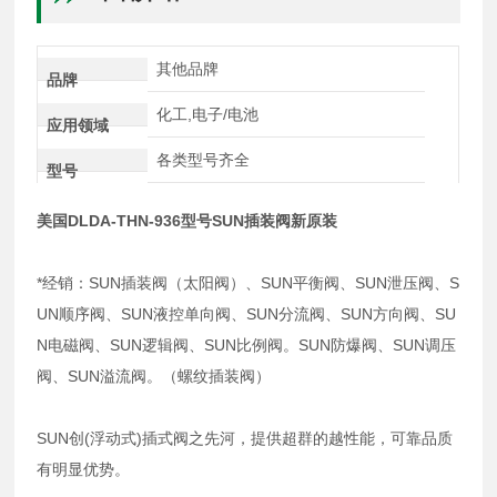
其他品牌
品牌
化工,电子/电池
应用领域
各类型号齐全
型号
美国DLDA-THN-936型号SUN插装阀新原装
*经销：SUN插装阀（太阳阀）、SUN平衡阀、SUN泄压阀、S
UN顺序阀、SUN液控单向阀、SUN分流阀、SUN方向阀、SU
N电磁阀、SUN逻辑阀、SUN比例阀。SUN防爆阀、SUN调压
阀、SUN溢流阀。（螺纹插装阀）
SUN创(浮动式)插式阀之先河，提供超群的越性能，可靠品质
有明显优势。