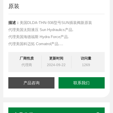
原装
描述：
美国DLDA-THN-936型号SUN插装阀新原装
代理美国太阳液压 Sun Hydraulics产品.
代理美国海德福斯 Hydra Force产品.
代理美国科迈拓 Comatrol产品.
代理德国派克柱塞泵 Parker产品.
提供油路系统设计,油路块设计,阀块设计与选型
厂商性质
更新时间
访问量
液压油缸，经销力士乐、派克、中国台湾北部等液压元件
代理商
2024-09-22
1269
产品咨询
联系我们