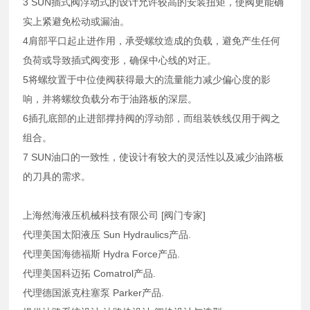
3 SUN插式阀浮动式的设计允许较高的安装扭矩，使阀更能确
实上紧避免松动或漏油。
4肩部平口起止进作用，承受螺纹造成的负载，避免产生任何
负荷或导致插式阀变形，确保中心线的对正。
5将螺纹置于中位使阀获得最大的流量能力减少偏心度的影
响，并将螺纹负载分布于油路板的深层。
6插孔底部的止进部撑持阀的浮动部，而组装铁线仅用于阀之
组合。
7 SUN油口的一致性，使设计有较大的灵活性以及减少油路板
的刀具的需求。
上海然海液压机械科技有限公司 [阀门专家]
代理美国太阳液压 Sun Hydraulics产品.
代理美国海德福斯 Hydra Force产品.
代理美国科迈拓 Comatrol产品.
代理德国派克柱塞泵 Parker产品.