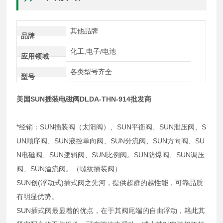
其他品牌
品牌
化工,电子/电池
应用领域
各类型号齐全
型号
美国SUN插装电磁阀DLDA-THN-914批发商
*经销：SUN插装阀（太阳阀）、SUN平衡阀、SUN泄压阀、S
UN顺序阀、SUN液控单向阀、SUN分流阀、SUN方向阀、SU
N电磁阀、SUN逻辑阀、SUN比例阀。SUN防爆阀、SUN调压
阀、SUN溢流阀。（螺纹插装阀）
SUN创(浮动式)插式阀之先河，提供超群的越性能，可靠品质
有明显优势。
SUN插式阀最显着的优点，在于其阀尾端的自由浮动，籍此其