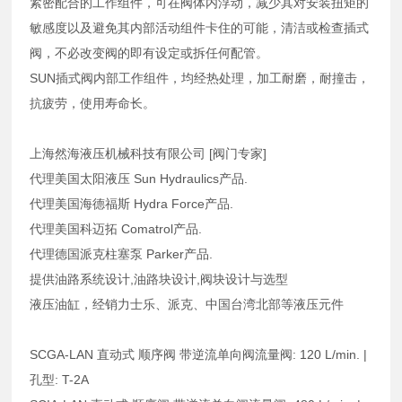
紧密配合的工作组件，可在阀体内浮动，减少其对安装扭矩的
敏感度以及避免其内部活动组件卡住的可能，清洁或检查插式
阀，不必改变阀的即有设定或拆任何配管。
SUN插式阀内部工作组件，均经热处理，加工耐磨，耐撞击，
抗疲劳，使用寿命长。
上海然海液压机械科技有限公司 [阀门专家]
代理美国太阳液压 Sun Hydraulics产品.
代理美国海德福斯 Hydra Force产品.
代理美国科迈拓 Comatrol产品.
代理德国派克柱塞泵 Parker产品.
提供油路系统设计,油路块设计,阀块设计与选型
液压油缸，经销力士乐、派克、中国台湾北部等液压元件
SCGA-LAN 直动式 顺序阀 带逆流单向阀流量阀: 120 L/min. |
孔型: T-2A