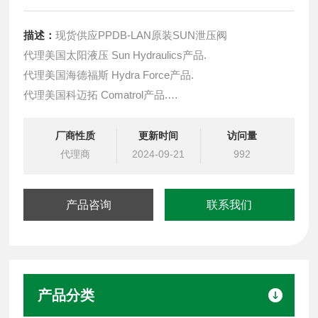
描述：
现货供应PPDB-LAN原装SUN泄压阀
代理美国太阳液压 Sun Hydraulics产品.
代理美国海德福斯 Hydra Force产品.
代理美国科迈拓 Comatrol产品.
代理德国派克柱塞泵 Parker产品.
提供油路系统设计,油路块设计,阀块设计与选型
厂商性质
更新时间
访问量
液压油缸，经销力士乐、派克、中国台湾北部等液压元件
代理商
2024-09-21
992
产品咨询
联系我们
产品分类