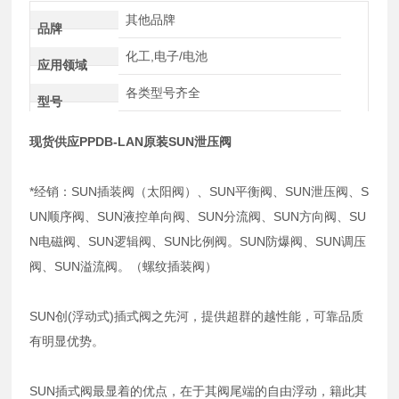
其他品牌
品牌
化工,电子/电池
应用领域
各类型号齐全
型号
现货供应PPDB-LAN原装SUN泄压阀
*经销：SUN插装阀（太阳阀）、SUN平衡阀、SUN泄压阀、S
UN顺序阀、SUN液控单向阀、SUN分流阀、SUN方向阀、SU
N电磁阀、SUN逻辑阀、SUN比例阀。SUN防爆阀、SUN调压
阀、SUN溢流阀。（螺纹插装阀）
SUN创(浮动式)插式阀之先河，提供超群的越性能，可靠品质
有明显优势。
SUN插式阀最显着的优点，在于其阀尾端的自由浮动，籍此其