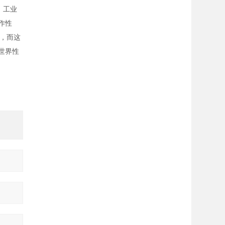
，工业
作性
，而这
世界性