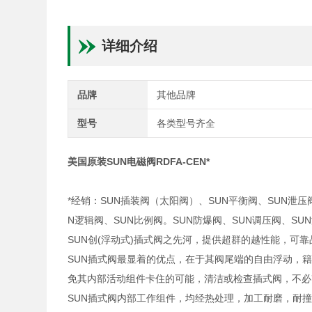
详细介绍
品牌
其他品牌
型号
各类型号齐全
美国原装SUN电磁阀RDFA-CEN*
*经销：SUN插装阀（太阳阀）、SUN平衡阀、SUN泄压
N逻辑阀、SUN比例阀。SUN防爆阀、SUN调压阀、S
SUN创(浮动式)插式阀之先河，提供超群的越性能，可
SUN插式阀最显着的优点，在于其阀尾端的自由浮动，
免其内部活动组件卡住的可能，清洁或检查插式阀，不必
SUN插式阀内部工作组件，均经热处理，加工耐磨，耐