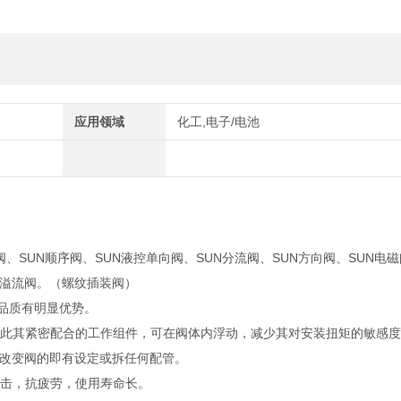
应用领域
化工,电子/电池
阀、SUN顺序阀、SUN液控单向阀、SUN分流阀、SUN方向阀、SUN电磁
UN溢流阀。（螺纹插装阀）
靠品质有明显优势。
籍此其紧密配合的工作组件，可在阀体内浮动，减少其对安装扭矩的敏感
改变阀的即有设定或拆任何配管。
撞击，抗疲劳，使用寿命长。