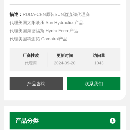
描述：
RDDA-CEN原装SUN溢流阀代理商
代理美国太阳液压 Sun Hydraulics产品.
代理美国海德福斯 Hydra Force产品.
代理美国科迈拓 Comatrol产品.
代理德国派克柱塞泵 Parker产品.
提供油路系统设计,油路块设计,阀块设计与选型
厂商性质
更新时间
访问量
液压油缸，经销力士乐、派克、中国台湾北部等液压元件
代理商
2024-09-20
1043
产品咨询
联系我们
产品分类