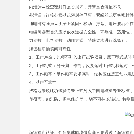
内泄漏→检查密封件是否损坏，弹簧是否装配不良
外泄漏→连接处松动或密封件已坏→紧螺丝或更换密封件
通电时有噪声→头子上紧固件松动，拧紧。电压波动不在
电磁阀选型首先应该依次遵循安全性，可靠性，适用性，
力参数、电气参数、动作方式、特殊要求进行选择）。
海德福斯插装阀可靠性：
1、工作寿命，此项不列入出厂试验项目，属于型式试验
2、工作制式：分长期工作制，反复短时工作制和短时工
3、工作频率：动作频率要求高时，结构应优选直动式电
4、动作可靠性
严格地来说此项试验尚未正式列入中国电磁阀专业标准，
却很高，如消防、紧急保护等 ，切不可掉以轻心。特别
海德福斯认证。任何集成阀块供应商只要通过了海德福斯