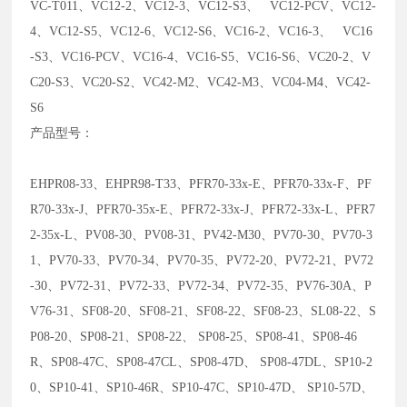
VC-T011、VC12-2、VC12-3、VC12-S3、 VC12-PCV、VC12-
4、VC12-S5、VC12-6、VC12-S6、VC16-2、VC16-3、 VC16
-S3、VC16-PCV、VC16-4、VC16-S5、VC16-S6、VC20-2、V
C20-S3、VC20-S2、VC42-M2、VC42-M3、VC04-M4、VC42-
S6
产品型号：
EHPR08-33、EHPR98-T33、PFR70-33x-E、PFR70-33x-F、PF
R70-33x-J、PFR70-35x-E、PFR72-33x-J、PFR72-33x-L、PFR7
2-35x-L、PV08-30、PV08-31、PV42-M30、PV70-30、PV70-3
1、PV70-33、PV70-34、PV70-35、PV72-20、PV72-21、PV72
-30、PV72-31、PV72-33、PV72-34、PV72-35、PV76-30A、P
V76-31、SF08-20、SF08-21、SF08-22、SF08-23、SL08-22、S
P08-20、SP08-21、SP08-22、 SP08-25、SP08-41、SP08-46
R、SP08-47C、SP08-47CL、SP08-47D、 SP08-47DL、SP10-2
0、SP10-41、SP10-46R、SP10-47C、SP10-47D、 SP10-57D、