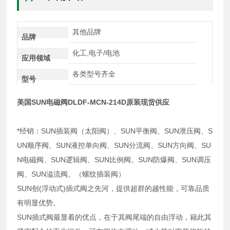
其他品牌
品牌
化工,电子/电池
应用领域
各类型号齐全
型号
美国SUN电磁阀DLDF-MCN-214D原装现货供应
*经销：SUN插装阀（太阳阀）、SUN平衡阀、SUN泄压阀、S
UN顺序阀、SUN液控单向阀、SUN分流阀、SUN方向阀、SU
N电磁阀、SUN逻辑阀、SUN比例阀。SUN防爆阀、SUN调压
阀、SUN溢流阀。（螺纹插装阀）
SUN创(浮动式)插式阀之先河，提供超群的越性能，可靠品质
有明显优势。
SUN插式阀最显着的优点，在于其阀尾端的自由浮动，籍此其