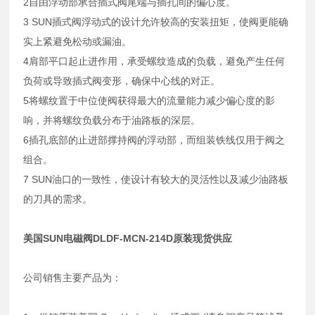
2自由浮动部承合插式阀尾端与插孔间的偏心度。
3 SUN插式阀浮动式的设计允许较高的安装扭矩，使阀更能确
实上紧避免松动或漏油。
4肩部平口起止进作用，承受螺纹造成的负载，避免产生任何
负荷或导致插式阀变形，确保中心线的对正。
5将螺纹置于中位使阀获得最大的流量能力减少偏心度的影
响，并将螺纹负载分布于油路板的深层。
6插孔底部的止进部撑持阀的浮动部，而组装铁线仅用于阀之
组合。
7 SUN油口的一致性，使设计有较大的灵活性以及减少油路板
的刀具的需求。
美国SUN电磁阀DLDF-MCN-214D原装现货供应
公司销售主要产品为：