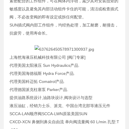
紧密配合的工作组件，可在阀体内浮动，减少其对安装扭矩的
敏感度以及避免其内部活动组件卡住的可能，清洁或检查插式
阀，不必改变阀的即有设定或拆任何配管。
SUN插式阀内部工作组件，均经热处理，加工耐磨，耐撞击，
抗疲劳，使用寿命长。
上海然海液压机械科技有限公司 [阀门专家]
代理美国太阳液压 Sun Hydraulics产品.
代理美国海德福斯 Hydra Force产品.
代理美国科迈拓 Comatrol产品.
代理德国派克柱塞泵 Parker产品.
提供油路系统设计,油路块设计,阀块设计与选型
液压油缸，经销力士乐、派克、中国台湾北部等液压元件
SCCA-LAN顺序阀SCCA-LWN原装美国SUN
CXCD-XCN 鼻侧到鼻尖自由流 单向阀流量阀:60 L/min.孔型:T