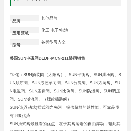
其他品牌
品牌
化工,电子/电池
应用领域
各类型号齐全
型号
美国SUN电磁阀DLDF-MCN-211装阀销售
*经销：SUN插装阀（太阳阀）、SUN平衡阀、SUN泄压阀、S
UN顺序阀、SUN液控单向阀、SUN分流阀、SUN方向阀、SU
N电磁阀、SUN逻辑阀、SUN比例阀。SUN防爆阀、SUN调压
阀、SUN溢流阀。（螺纹插装阀）
SUN创(浮动式)插式阀之先河，提供超群的越性能，可靠品质
有明显优势。
SUN插式阀最显着的优点，在于其阀尾端的自由浮动，籍此其