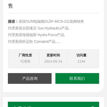
售
描述：
美国SUN电磁阀DLDF-MCN-211装阀销售
代理美国太阳液压 Sun Hydraulics产品.
代理美国海德福斯 Hydra Force产品.
代理美国科迈拓 Comatrol产品.
代理德国派克柱塞泵 Parker产品.
提供油路系统设计,油路块设计,阀块设计与选型
厂商性质
更新时间
访问量
液压油缸，经销力士乐、派克、中国台湾北部等液压元件
代理商
2024-09-24
2194
产品咨询
联系我们