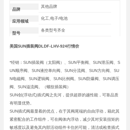
其他品牌
品牌
化工,电子/电池
应用领域
各类型号齐全
型号
美国SUN插装阀DLDF-LHV-924行情价
*经销：SUN插装阀（太阳阀）、SUN平衡阀、SUN泄压阀、S
UN顺序阀、SUN液控单向阀、SUN分流阀、SUN方向阀、SU
N电磁阀、SUN逻辑阀、SUN比例阀。SUN防爆阀、SUN调压
阀、SUN溢流阀。（螺纹插装阀）
SUN创(浮动式)插式阀之先河，提供超群的越性能，可靠品质
有明显优势。
SUN插式阀最显着的优点，在于其阀尾端的自由浮动，籍此其
紧密配合的工作组件，可在阀体内浮动，减少其对安装扭矩的
敏感度以及避免其内部活动组件卡住的可能，清洁或检查插式