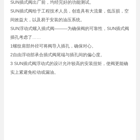
SUN插式阀出厂前，均经完好的功能测试。
SUN插式阀给于工程技术人员，创造具有大流量，低压损，空
间效益大，以及易于安装的油压系统。
SUN浮动式螺入插式阀———为确保阀的可靠性，SUN插式阀
插孔考虑了……
1螺纹肩部外径可将阀导入插孔，确保对心。
2自由浮动部承合插式阀尾端与插孔间的偏心度。
3 SUN插式阀浮动式的设计允许较高的安装扭矩，使阀更能确
实上紧避免松动或漏油。