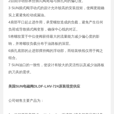
2自由浮动部承合插式阀尾端与插孔间的偏心度。
3 SUN插式阀浮动式的设计允许较高的安装扭矩，使阀更能确
实上紧避免松动或漏油。
4肩部平口起止进作用，承受螺纹造成的负载，避免产生任何
负荷或导致插式阀变形，确保中心线的对正。
5将螺纹置于中位使阀获得最大的流量能力减少偏心度的影
响，并将螺纹负载分布于油路板的深层。
6插孔底部的止进部撑持阀的浮动部，而组装铁线仅用于阀之
组合。
7 SUN油口的一致性，使设计有较大的灵活性以及减少油路板
的刀具的需求。
美国SUN电磁阀DLDF-LHV-724原装现货供应
公司销售主要产品为：