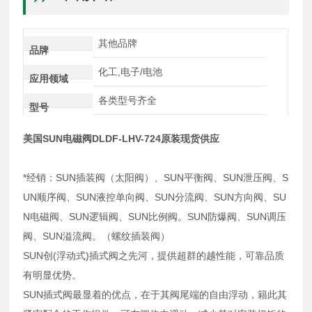
其他品牌
品牌
化工,电子/电池
应用领域
各类型号齐全
型号
美国SUN电磁阀DLDF-LHV-724原装现货供应
*经销：SUN插装阀（太阳阀）、SUN平衡阀、SUN泄压阀、S
UN顺序阀、SUN液控单向阀、SUN分流阀、SUN方向阀、SU
N电磁阀、SUN逻辑阀、SUN比例阀。SUN防爆阀、SUN调压
阀、SUN溢流阀。（螺纹插装阀）
SUN创(浮动式)插式阀之先河，提供超群的越性能，可靠品质
有明显优势。
SUN插式阀最显着的优点，在于其阀尾端的自由浮动，籍此其