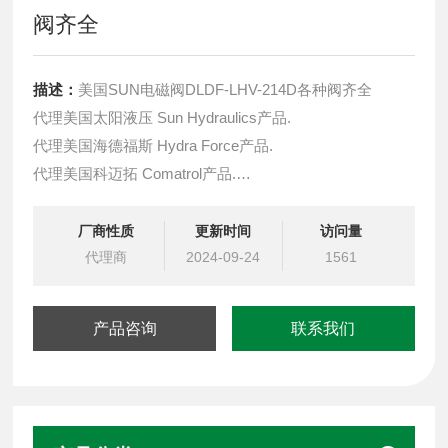
阀齐全
描述：
美国SUN电磁阀DLDF-LHV-214D各种阀齐全
代理美国太阳液压 Sun Hydraulics产品.
代理美国海德福斯 Hydra Force产品.
代理美国科迈拓 Comatrol产品.
代理德国派克柱塞泵 Parker产品.
提供油路系统设计,油路块设计,阀块设计与选型
厂商性质
更新时间
访问量
液压油缸，经销力士乐、派克、中国台湾北部等液压元件
代理商
2024-09-24
1561
产品咨询
联系我们