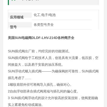
化工,电子/电池
应用领域
各类型号齐全
型号
美国SUN电磁阀DLDF-LHV-214D各种阀齐全
SUN插式阀出厂前，均经完好的功能测试。
SUN插式阀给于工程技术人员，创造具有大流量，低压损，空
间效益大，以及易于安装的油压系统。
SUN浮动式螺入插式阀———为确保阀的可靠性，SUN插式阀
插孔考虑了……
1螺纹肩部外径可将阀导入插孔，确保对心。
2自由浮动部承合插式阀尾端与插孔间的偏心度。
3 SUN插式阀浮动式的设计允许较高的安装扭矩，使阀更能确
实上紧避免松动或漏油。