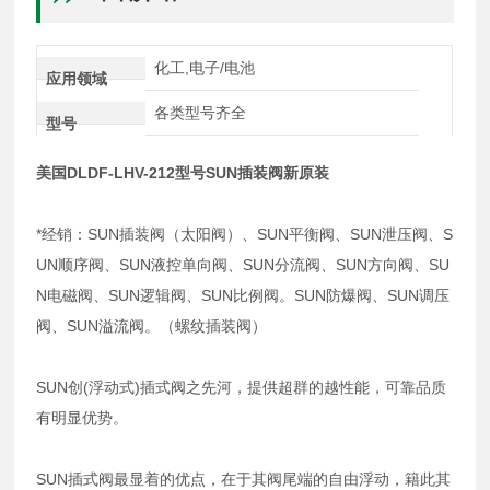
化工,电子/电池
应用领域
各类型号齐全
型号
美国DLDF-LHV-212型号SUN插装阀新原装
*经销：SUN插装阀（太阳阀）、SUN平衡阀、SUN泄压阀、S
UN顺序阀、SUN液控单向阀、SUN分流阀、SUN方向阀、SU
N电磁阀、SUN逻辑阀、SUN比例阀。SUN防爆阀、SUN调压
阀、SUN溢流阀。（螺纹插装阀）
SUN创(浮动式)插式阀之先河，提供超群的越性能，可靠品质
有明显优势。
SUN插式阀最显着的优点，在于其阀尾端的自由浮动，籍此其