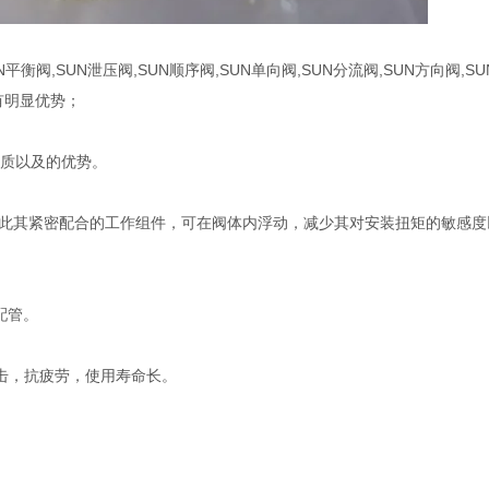
平衡阀,SUN泄压阀,SUN顺序阀,SUN单向阀,SUN分流阀,SUN方向阀,S
有明显优势；
品质以及的优势。
借此其紧密配合的工作组件，可在阀体内浮动，减少其对安装扭矩的敏感度
配管。
击，抗疲劳，使用寿命长。