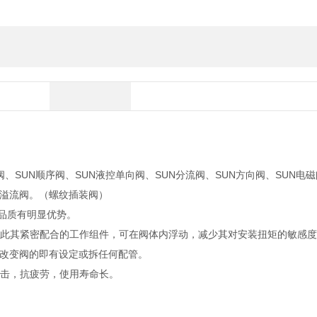
阀、SUN顺序阀、SUN液控单向阀、SUN分流阀、SUN方向阀、SUN电磁
UN溢流阀。（螺纹插装阀）
靠品质有明显优势。
籍此其紧密配合的工作组件，可在阀体内浮动，减少其对安装扭矩的敏感
改变阀的即有设定或拆任何配管。
撞击，抗疲劳，使用寿命长。