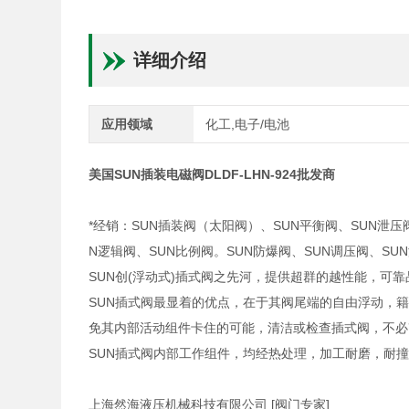
详细介绍
应用领域
化工,电子/电池
美国SUN插装电磁阀DLDF-LHN-924批发商
*经销：SUN插装阀（太阳阀）、SUN平衡阀、SUN泄压
N逻辑阀、SUN比例阀。SUN防爆阀、SUN调压阀、S
SUN创(浮动式)插式阀之先河，提供超群的越性能，可
SUN插式阀最显着的优点，在于其阀尾端的自由浮动，
免其内部活动组件卡住的可能，清洁或检查插式阀，不必
SUN插式阀内部工作组件，均经热处理，加工耐磨，耐
上海然海液压机械科技有限公司 [阀门专家]