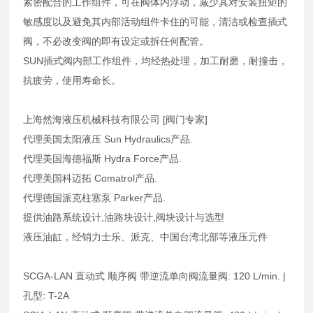
紧密配合的工作组件，可在阀体内浮动，减少其对安装扭矩的
敏感度以及避免其内部活动组件卡住的可能，清洁或检查插式
阀，不必改变阀的即有设定或拆任何配管。
SUN插式阀内部工作组件，均经热处理，加工耐磨，耐撞击，
抗疲劳，使用寿命长。
上海然海液压机械科技有限公司 [阀门专家]
代理美国太阳液压 Sun Hydraulics产品.
代理美国海德福斯 Hydra Force产品.
代理美国科迈拓 Comatrol产品.
代理德国派克柱塞泵 Parker产品.
提供油路系统设计,油路块设计,阀块设计与选型
液压油缸，经销力士乐、派克、中国台湾北部等液压元件
SCGA-LAN 直动式 顺序阀 带逆流单向阀流量阀: 120 L/min. |
孔型: T-2A