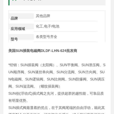
其他品牌
品牌
化工,电子/电池
应用领域
各类型号齐全
型号
美国SUN插装电磁阀DLDF-LHN-624批发商
*经销：SUN插装阀（太阳阀）、SUN平衡阀、SUN泄压阀、S
UN顺序阀、SUN液控单向阀、SUN分流阀、SUN方向阀、SU
N电磁阀、SUN逻辑阀、SUN比例阀。SUN防爆阀、SUN调压
阀、SUN溢流阀。（螺纹插装阀）
SUN创(浮动式)插式阀之先河，提供超群的越性能，可靠品质
有明显优势。
SUN插式阀最显着的优点，在于其阀尾端的自由浮动，籍此其