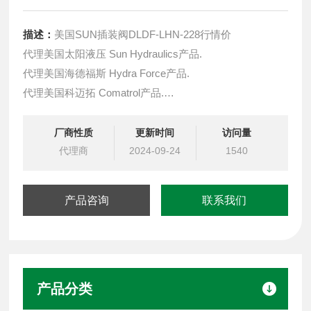
描述：
美国SUN插装阀DLDF-LHN-228行情价
代理美国太阳液压 Sun Hydraulics产品.
代理美国海德福斯 Hydra Force产品.
代理美国科迈拓 Comatrol产品.
代理德国派克柱塞泵 Parker产品.
提供油路系统设计,油路块设计,阀块设计与选型
厂商性质
更新时间
访问量
液压油缸，经销力士乐、派克、中国台湾北部等液压元件
代理商
2024-09-24
1540
产品咨询
联系我们
产品分类