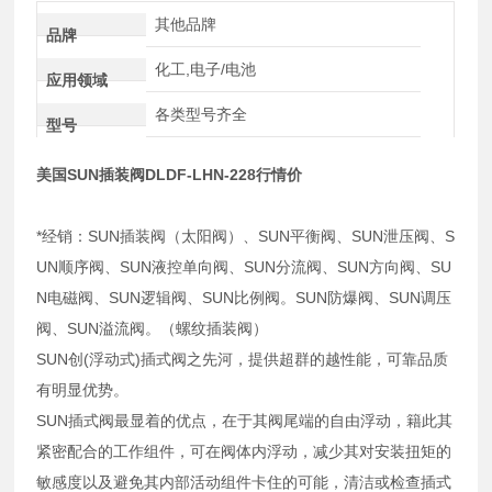
其他品牌
品牌
化工,电子/电池
应用领域
各类型号齐全
型号
美国SUN插装阀DLDF-LHN-228行情价
*经销：SUN插装阀（太阳阀）、SUN平衡阀、SUN泄压阀、S
UN顺序阀、SUN液控单向阀、SUN分流阀、SUN方向阀、SU
N电磁阀、SUN逻辑阀、SUN比例阀。SUN防爆阀、SUN调压
阀、SUN溢流阀。（螺纹插装阀）
SUN创(浮动式)插式阀之先河，提供超群的越性能，可靠品质
有明显优势。
SUN插式阀最显着的优点，在于其阀尾端的自由浮动，籍此其
紧密配合的工作组件，可在阀体内浮动，减少其对安装扭矩的
敏感度以及避免其内部活动组件卡住的可能，清洁或检查插式