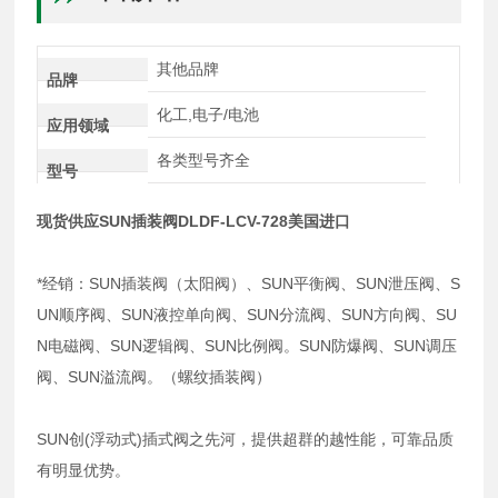
其他品牌
品牌
化工,电子/电池
应用领域
各类型号齐全
型号
现货供应SUN插装阀DLDF-LCV-728美国进口
*经销：SUN插装阀（太阳阀）、SUN平衡阀、SUN泄压阀、S
UN顺序阀、SUN液控单向阀、SUN分流阀、SUN方向阀、SU
N电磁阀、SUN逻辑阀、SUN比例阀。SUN防爆阀、SUN调压
阀、SUN溢流阀。（螺纹插装阀）
SUN创(浮动式)插式阀之先河，提供超群的越性能，可靠品质
有明显优势。