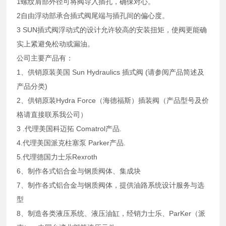
1螺纹肩部外径可将阀导入插孔，确保对心。
2自由浮动部承合插式阀尾端与插孔间的偏心度。
3 SUN插式阀浮动式的设计允许较高的安装扭矩，使阀更能确
实上紧避免松动或漏油。
公司主要产品有：
1、供销原装美国 Sun Hydraulics 插式阀 (请参阅产品简述及
产品分类)
2、供销原装Hydra Force（海德福斯）插装阀（产品型号及价
格请直接联系我公司）
3 .代理美国科迈拓 Comatrol产品.
4.代理美国派克柱塞泵 Parker产品.
5.代理德国力士乐Rexroth
6、制作各式铝合金与钢质阀体、集成块
7、制作各式铝合金与钢质阀体，提供油路系统设计服务与选
型
8、制造各类液压系统、液压油缸，经销力士乐、ParKer（派