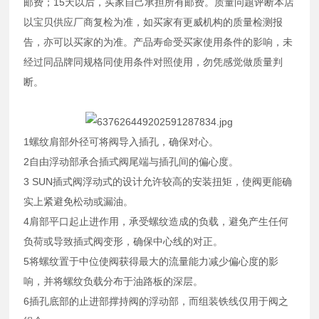
邮费；15天以后，买家自己承担所有邮费。质量问题评断本店
以宝贝供应厂商复检为准，如买家有更威机构的质量检测报
告，亦可以买家的为准。产品寿命受买家使用条件的影响，未
经过同品牌同规格同使用条件对照使用，勿凭感觉做质量判
断。
1螺纹肩部外径可将阀导入插孔，确保对心。
2自由浮动部承合插式阀尾端与插孔间的偏心度。
3 SUN插式阀浮动式的设计允许较高的安装扭矩，使阀更能确
实上紧避免松动或漏油。
4肩部平口起止进作用，承受螺纹造成的负载，避免产生任何
负荷或导致插式阀变形，确保中心线的对正。
5将螺纹置于中位使阀获得最大的流量能力减少偏心度的影
响，并将螺纹负载分布于油路板的深层。
6插孔底部的止进部撑持阀的浮动部，而组装铁线仅用于阀之