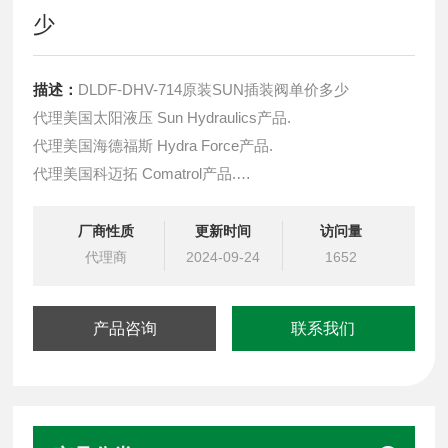
少
描述：
DLDF-DHV-714原装SUN插装阀单价多少
代理美国太阳液压 Sun Hydraulics产品.
代理美国海德福斯 Hydra Force产品.
代理美国科迈拓 Comatrol产品.
代理德国派克柱塞泵 Parker产品.
提供油路系统设计,油路块设计,阀块设计与选型
厂商性质
更新时间
访问量
液压油缸，经销力士乐、派克、中国台湾北部等液压元件
代理商
2024-09-24
1652
产品咨询
联系我们