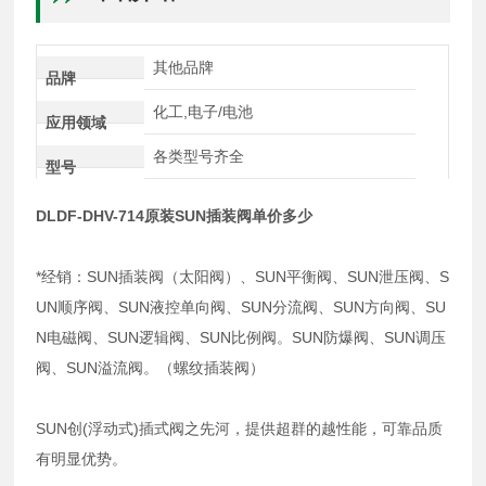
其他品牌
品牌
化工,电子/电池
应用领域
各类型号齐全
型号
DLDF-DHV-714原装SUN插装阀单价多少
*经销：SUN插装阀（太阳阀）、SUN平衡阀、SUN泄压阀、S
UN顺序阀、SUN液控单向阀、SUN分流阀、SUN方向阀、SU
N电磁阀、SUN逻辑阀、SUN比例阀。SUN防爆阀、SUN调压
阀、SUN溢流阀。（螺纹插装阀）
SUN创(浮动式)插式阀之先河，提供超群的越性能，可靠品质
有明显优势。