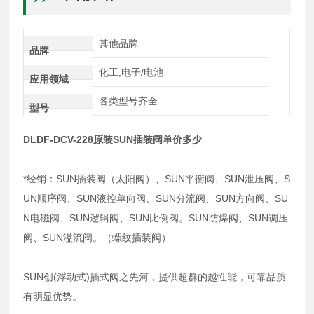
其他品牌
品牌
化工,电子/电池
应用领域
各类型号齐全
型号
DLDF-DCV-228原装SUN插装阀单价多少
*经销：SUN插装阀（太阳阀）、SUN平衡阀、SUN泄压阀、S
UN顺序阀、SUN液控单向阀、SUN分流阀、SUN方向阀、SU
N电磁阀、SUN逻辑阀、SUN比例阀。SUN防爆阀、SUN调压
阀、SUN溢流阀。（螺纹插装阀）
SUN创(浮动式)插式阀之先河，提供超群的越性能，可靠品质
有明显优势。