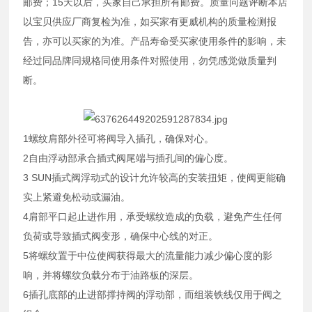
邮费；15天以后，买家自己承担所有邮费。质量问题评断本店
以宝贝供应厂商复检为准，如买家有更威机构的质量检测报
告，亦可以买家的为准。产品寿命受买家使用条件的影响，未
经过同品牌同规格同使用条件对照使用，勿凭感觉做质量判
断。
1螺纹肩部外径可将阀导入插孔，确保对心。
2自由浮动部承合插式阀尾端与插孔间的偏心度。
3 SUN插式阀浮动式的设计允许较高的安装扭矩，使阀更能确
实上紧避免松动或漏油。
4肩部平口起止进作用，承受螺纹造成的负载，避免产生任何
负荷或导致插式阀变形，确保中心线的对正。
5将螺纹置于中位使阀获得最大的流量能力减少偏心度的影
响，并将螺纹负载分布于油路板的深层。
6插孔底部的止进部撑持阀的浮动部，而组装铁线仅用于阀之