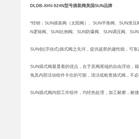
DLDB-XHV-924N型号插装阀美国SUN品牌
*经销：SUN插装阀（太阳阀）、SUN平衡阀、SUN泄压
N逻辑阀、SUN比例阀。SUN防爆阀、SUN调压阀、S
SUN创(浮动式)插式阀之先河，提供超群的越性能，可
SUN插式阀最显着的优点，在于其阀尾端的自由浮动，
免其内部活动组件卡住的可能，清洁或检查插式阀，不必
SUN插式阀内部工作组件，均经热处理，加工耐磨，耐