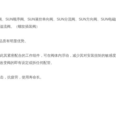
阀、SUN顺序阀、SUN液控单向阀、SUN分流阀、SUN方向阀、SUN电磁
UN溢流阀。（螺纹插装阀）
靠品质有明显优势。
籍此其紧密配合的工作组件，可在阀体内浮动，减少其对安装扭矩的敏感
改变阀的即有设定或拆任何配管。
撞击，抗疲劳，使用寿命长。