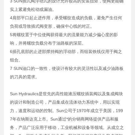
3 SUN插式阀浮动式的设计允许较高的安装扭矩，使阀更能确
实上紧避免松动或漏油。
4肩部平口起止进作用，承受螺纹造成的负载，避免产生任何
负荷或导致插式阀变形，确保中心线的对正。
5将螺纹置于中位使阀获得最大的流量能力减少偏心度的影
响，并将螺纹负载分布于油路板的深层。
6插孔底部的止进部撑持阀的浮动部，而组装铁线仅用于阀之
组合。
7 SUN油口的一致性，使设计有较大的灵活性以及减少油路板
的刀具的需求。
Sun Hydraulics是世先的高性能液压螺纹插装阀以及集成阀块
的设计和制造公司，产品集成在流体动力系统中，用以实现
力，速度和运动的控制。Sun公司于1970年成立于美国，199
7年在纳斯达克上市。Sun通过*的分销商网络提供产品和服
务，产品广泛应用于移动，工业机械和设备等领域。从成立之