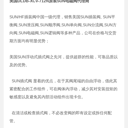
美国DLDB-XCV-712N原装SUN电磁阀代理商
SUN/HF插装阀中国一级代理，销售美国SUN插装阀, SUN平
衡阀,SUN泄压阀,SUN顺序阀,SUN单向阀,SUN分流阀,SUN方
向阀,SUN电磁阀,SUN逻辑阀等多种产品，公司在价格与交货
期方面均有明显优势；
美国SUN浮动式插式阀之先河，提供超群的性能，可靠品质以
及的优势。
SUN插式阀 显着的优点，在于其阀尾端的自由浮动，借此其
紧密配合的工作组件，可在阀体内浮动，减少其对安装扭矩的
敏感度以及避免其内部活动组件出现卡住。
在清洁或检查插式阀，不必改变阀的即有设定或拆任何配
管。