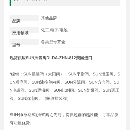
其他品牌
品牌
化工,电子/电池
应用领域
各类型号齐全
型号
现货供应SUN插装阀DLDA-ZHN-812美国进口
*经销：SUN插装阀（太阳阀）、SUN平衡阀、SUN泄压阀、S
UN顺序阀、SUN液控单向阀、SUN分流阀、SUN方向阀、SU
N电磁阀、SUN逻辑阀、SUN比例阀。SUN防爆阀、SUN调压
阀、SUN溢流阀。（螺纹插装阀）
SUN创(浮动式)插式阀之先河，提供超群的越性能，可靠品质
有明显优势。