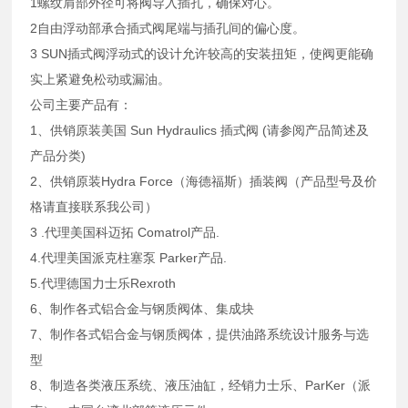
1螺纹肩部外径可将阀导入插孔，确保对心。
2自由浮动部承合插式阀尾端与插孔间的偏心度。
3 SUN插式阀浮动式的设计允许较高的安装扭矩，使阀更能确
实上紧避免松动或漏油。
公司主要产品有：
1、供销原装美国 Sun Hydraulics 插式阀 (请参阅产品简述及
产品分类)
2、供销原装Hydra Force（海德福斯）插装阀（产品型号及价
格请直接联系我公司）
3 .代理美国科迈拓 Comatrol产品.
4.代理美国派克柱塞泵 Parker产品.
5.代理德国力士乐Rexroth
6、制作各式铝合金与钢质阀体、集成块
7、制作各式铝合金与钢质阀体，提供油路系统设计服务与选
型
8、制造各类液压系统、液压油缸，经销力士乐、ParKer（派