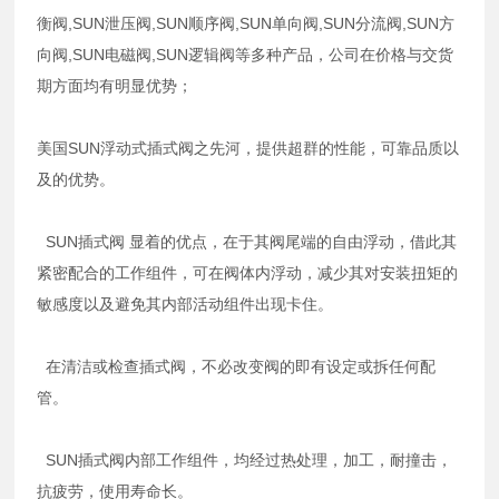
衡阀,SUN泄压阀,SUN顺序阀,SUN单向阀,SUN分流阀,SUN方
向阀,SUN电磁阀,SUN逻辑阀等多种产品，公司在价格与交货
期方面均有明显优势；
美国SUN浮动式插式阀之先河，提供超群的性能，可靠品质以
及的优势。
SUN插式阀 显着的优点，在于其阀尾端的自由浮动，借此其
紧密配合的工作组件，可在阀体内浮动，减少其对安装扭矩的
敏感度以及避免其内部活动组件出现卡住。
在清洁或检查插式阀，不必改变阀的即有设定或拆任何配
管。
SUN插式阀内部工作组件，均经过热处理，加工，耐撞击，
抗疲劳，使用寿命长。