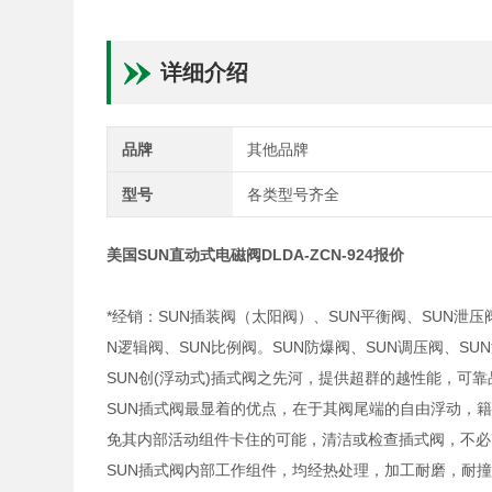
详细介绍
品牌
其他品牌
型号
各类型号齐全
美国SUN直动式电磁阀DLDA-ZCN-924报价
*经销：SUN插装阀（太阳阀）、SUN平衡阀、SUN泄压
N逻辑阀、SUN比例阀。SUN防爆阀、SUN调压阀、S
SUN创(浮动式)插式阀之先河，提供超群的越性能，可
SUN插式阀最显着的优点，在于其阀尾端的自由浮动，
免其内部活动组件卡住的可能，清洁或检查插式阀，不必
SUN插式阀内部工作组件，均经热处理，加工耐磨，耐