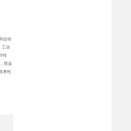
度和运动
，工业
作性
，而这
世界性