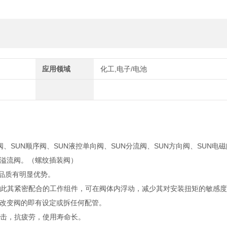
应用领域
化工,电子/电池
阀、SUN顺序阀、SUN液控单向阀、SUN分流阀、SUN方向阀、SUN电磁
UN溢流阀。（螺纹插装阀）
靠品质有明显优势。
籍此其紧密配合的工作组件，可在阀体内浮动，减少其对安装扭矩的敏感
改变阀的即有设定或拆任何配管。
撞击，抗疲劳，使用寿命长。