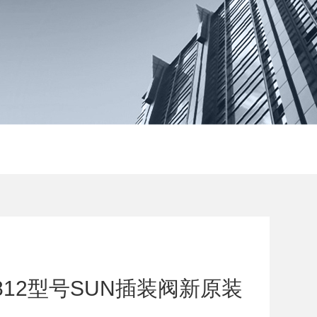
-812型号SUN插装阀新原装