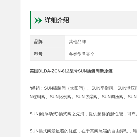
详细介绍
品牌
其他品牌
型号
各类型号齐全
美国DLDA-ZCN-812型号SUN插装阀新原装
*经销：SUN插装阀（太阳阀）、SUN平衡阀、SUN泄压
N逻辑阀、SUN比例阀。SUN防爆阀、SUN调压阀、S
SUN创(浮动式)插式阀之先河，提供超群的越性能，可
SUN插式阀最显着的优点，在于其阀尾端的自由浮动，