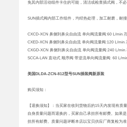
免其内部活动组件卡住的可能，清洁或检查插式阀，不必
SUN插式阀内部工作组件，均经热处理，加工耐磨，耐
CXCD-XCN 鼻侧到鼻尖自由流 单向阀流量阀:60 L/min.孔
CXED-XCN 鼻侧到鼻尖自由流 单向阀流量阀:120 L/min.孔
CXGD-XCN 鼻侧到鼻尖自由流 单向阀流量阀:240 L/min.孔
SCCA-LAN 直动式 顺序阀 带逆流单向阀流量阀: 60 L/min. 
美国DLDA-ZCN-812型号SUN插装阀新原装
购买须知：
【退换须知】：当买家在收到货物后的15天内发现有质
自身质量问题而退换的，买家自己承担所有邮费。如果是
担所有邮费。质量问题评断本店以宝贝供应厂商复检为准