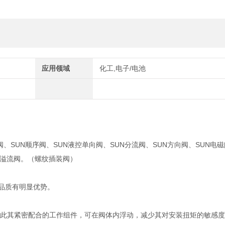
应用领域
化工,电子/电池
阀、SUN顺序阀、SUN液控单向阀、SUN分流阀、SUN方向阀、SUN电磁
UN溢流阀。（螺纹插装阀）
靠品质有明显优势。
籍此其紧密配合的工作组件，可在阀体内浮动，减少其对安装扭矩的敏感