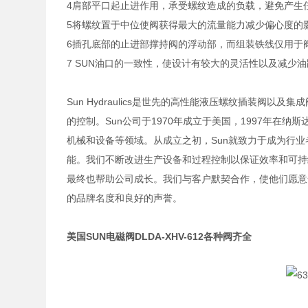
4肩部平口起止进作用，承受螺纹造成的负载，避免产生
5将螺纹置于中位使阀获得最大的流量能力减少偏心度的
6插孔底部的止进部撑持阀的浮动部，而组装铁线仅用于
7 SUN油口的一致性，使设计有较大的灵活性以及减少
Sun Hydraulics是世先的高性能液压螺纹插装阀
的控制。Sun公司于1970年成立于美国，1997年在
机械和设备等领域。从成立之初，Sun就致力于成为行
能。我们不断改进生产设备和过程控制以保证效率和可持
最终也帮助公司成长。我们与客户默契合作，使他们愿意
的品牌名度和良好的声誉。
美国SUN电磁阀DLDA-XHV-612各种阀齐全