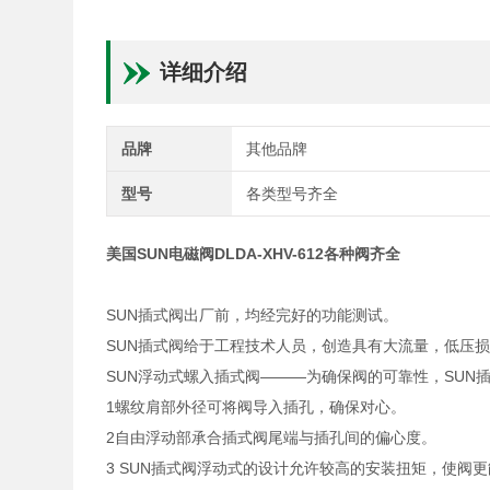
详细介绍
品牌
其他品牌
型号
各类型号齐全
美国SUN电磁阀DLDA-XHV-612各种阀齐全
SUN插式阀出厂前，均经完好的功能测试。
SUN插式阀给于工程技术人员，创造具有大流量，低压
SUN浮动式螺入插式阀———为确保阀的可靠性，SUN
1螺纹肩部外径可将阀导入插孔，确保对心。
2自由浮动部承合插式阀尾端与插孔间的偏心度。
3 SUN插式阀浮动式的设计允许较高的安装扭矩，使阀