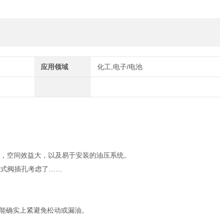
应用领域
化工,电子/电池
损，空间效益大，以及易于安装的油压系统。
插式阀插孔考虑了……
更能确实上紧避免松动或漏油。