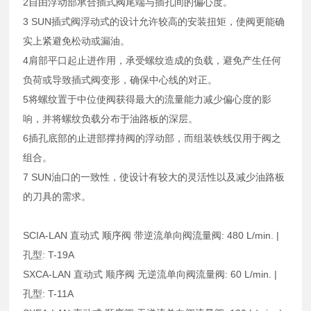
2自由浮动部承合插式阀尾端与插孔间的偏心度。
3 SUN插式阀浮动式的设计允许较高的安装扭矩，使阀更能确
实上紧避免松动或漏油。
4肩部平口起止进作用，承受螺纹造成的负载，避免产生任何
负荷或导致插式阀变形，确保中心线的对正。
5将螺纹置于中位使阀获得最大的流量能力减少偏心度的影
响，并将螺纹负载分布于油路板的深层。
6插孔底部的止进部撑持阀的浮动部，而组装铁线仅用于阀之
组合。
7 SUN油口的一致性，使设计有较大的灵活性以及减少油路板
的刀具的需求。
SCIA-LAN 直动式 顺序阀 带逆流单向阀流量阀: 480 L/min. |
孔型: T-19A
SXCA-LAN 直动式 顺序阀 无逆流单向阀流量阀: 60 L/min. |
孔型: T-11A