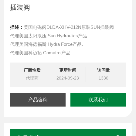
插装阀
描述：
美国电磁阀DLDA-XHV-212N原装SUN插装阀
代理美国太阳液压 Sun Hydraulics产品.
代理美国海德福斯 Hydra Force产品.
代理美国科迈拓 Comatrol产品.
代理德国派克柱塞泵 Parker产品.
提供油路系统设计,油路块设计,阀块设计与选型
厂商性质
更新时间
访问量
液压油缸，经销力士乐、派克、中国台湾北部等液压元件
代理商
2024-09-23
1330
产品咨询
联系我们