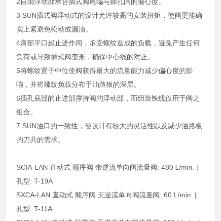
2自由浮动部承合插式阀尾端与插孔间的偏心度。
3 SUN插式阀浮动式的设计允许较高的安装扭矩，使阀更能确
实上紧避免松动或漏油。
4肩部平口起止进作用，承受螺纹造成的负载，避免产生任何
负荷或导致插式阀变形，确保中心线的对正。
5将螺纹置于中位使阀获得最大的流量能力减少偏心度的影
响，并将螺纹负载分布于油路板的深层。
6插孔底部的止进部撑持阀的浮动部，而组装铁线仅用于阀之
组合。
7 SUN油口的一致性，使设计有较大的灵活性以及减少油路板
的刀具的需求。
SCIA-LAN 直动式 顺序阀 带逆流单向阀流量阀: 480 L/min. |
孔型: T-19A
SXCA-LAN 直动式 顺序阀 无逆流单向阀流量阀: 60 L/min. |
孔型: T-11A