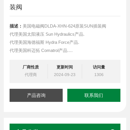
装阀
描述：
美国电磁阀DLDA-XHN-624原装SUN插装阀
代理美国太阳液压 Sun Hydraulics产品.
代理美国海德福斯 Hydra Force产品.
代理美国科迈拓 Comatrol产品.
代理德国派克柱塞泵 Parker产品.
提供油路系统设计,油路块设计,阀块设计与选型
厂商性质
更新时间
访问量
液压油缸，经销力士乐、派克、中国台湾北部等液压元件
代理商
2024-09-23
1306
产品咨询
联系我们