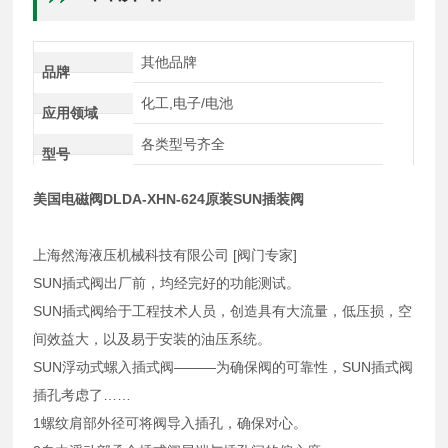
其他品牌
品牌
化工,电子/电池
应用领域
各类型号齐全
型号
美国电磁阀DLDA-XHN-624原装SUN插装阀
上海然海液压机械科技有限公司 [阀门专家]
SUN插式阀出厂前，均经完好的功能测试。
SUN插式阀给于工程技术人员，创造具有大流量，低压损，空
间效益大，以及易于安装的油压系统。
SUN浮动式螺入插式阀———为确保阀的可靠性，SUN插式阀
插孔考虑了……
1螺纹肩部外径可将阀导入插孔，确保对心。