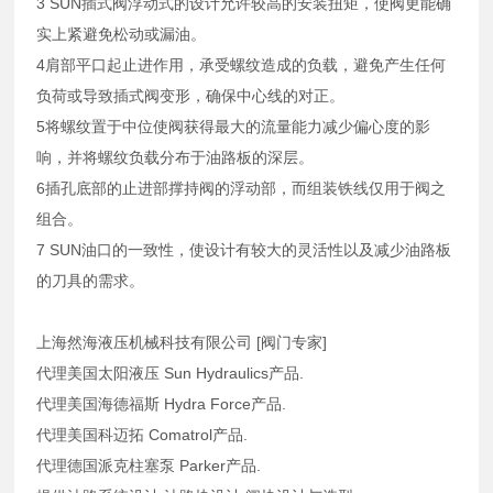
3 SUN插式阀浮动式的设计允许较高的安装扭矩，使阀更能确
实上紧避免松动或漏油。
4肩部平口起止进作用，承受螺纹造成的负载，避免产生任何
负荷或导致插式阀变形，确保中心线的对正。
5将螺纹置于中位使阀获得最大的流量能力减少偏心度的影
响，并将螺纹负载分布于油路板的深层。
6插孔底部的止进部撑持阀的浮动部，而组装铁线仅用于阀之
组合。
7 SUN油口的一致性，使设计有较大的灵活性以及减少油路板
的刀具的需求。
上海然海液压机械科技有限公司 [阀门专家]
代理美国太阳液压 Sun Hydraulics产品.
代理美国海德福斯 Hydra Force产品.
代理美国科迈拓 Comatrol产品.
代理德国派克柱塞泵 Parker产品.