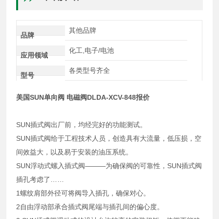
其他品牌
品牌
化工,电子/电池
应用领域
各类型号齐全
型号
美国SUN单向阀 电磁阀DLDA-XCV-848报价
SUN插式阀出厂前，均经完好的功能测试。
SUN插式阀给于工程技术人员，创造具有大流量，低压损，空
间效益大，以及易于安装的油压系统。
SUN浮动式螺入插式阀———为确保阀的可靠性，SUN插式阀
插孔考虑了……
1螺纹肩部外径可将阀导入插孔，确保对心。
2自由浮动部承合插式阀尾端与插孔间的偏心度。