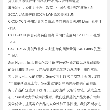
提供油路系统设计,油路块设计,阀块设计与选型
液压油缸，经销力士乐、派克、中国台湾北部等液压元件
SCCA-LAN顺序阀SCCA-LWN原装美国SUN
CXCD-XCN 鼻侧到鼻尖自由流 单向阀流量阀:60 L/min.孔型:T
-13A
CXED-XCN 鼻侧到鼻尖自由流 单向阀流量阀:120 L/min.孔型:
T-5A
CXGD-XCN 鼻侧到鼻尖自由流 单向阀流量阀:240 L/min.孔型:
T-16A
Sun Hydraulics是世先的高性能液压螺纹插装阀以及集成阀块
的设计和制造公司，产品集成在流体动力系统中，用以实现
力，速度和运动的控制。Sun公司于1970年成立于美国，199
7年在纳斯达克上市。Sun通过*的分销商网络提供产品和服
务，产品广泛应用于移动，工业机械和设备等领域。从成立之
初，Sun就致力于成为行业者。我们提供越的产品为客户增加
竞争优势，提高客户产品的安全性和工作性能。我们不断改进