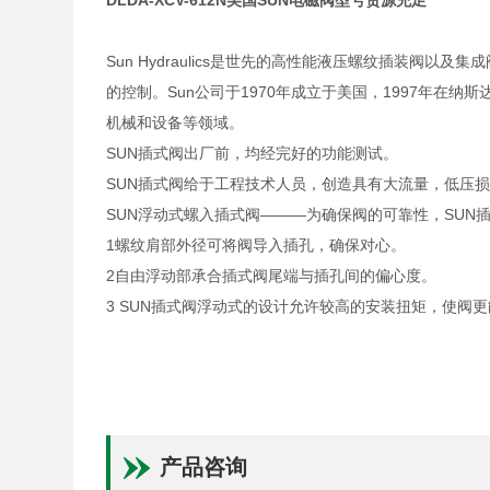
DLDA-XCV-612N美国SUN电磁阀型号货源充足
Sun Hydraulics是世先的高性能液压螺纹插装阀
的控制。Sun公司于1970年成立于美国，1997年在
机械和设备等领域。
SUN插式阀出厂前，均经完好的功能测试。
SUN插式阀给于工程技术人员，创造具有大流量，低压
SUN浮动式螺入插式阀———为确保阀的可靠性，SUN
1螺纹肩部外径可将阀导入插孔，确保对心。
2自由浮动部承合插式阀尾端与插孔间的偏心度。
3 SUN插式阀浮动式的设计允许较高的安装扭矩，使阀
产品咨询