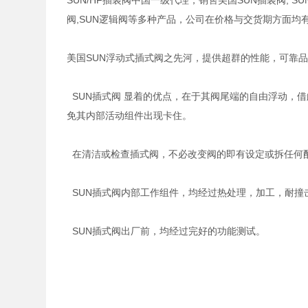
SUN/HF插装阀中国一级代理，销售美国SUN插装阀, SUN
阀,SUN逻辑阀等多种产品，公司在价格与交货期方面均
美国SUN浮动式插式阀之先河，提供超群的性能，可靠
SUN插式阀 显着的优点，在于其阀尾端的自由浮动，
免其内部活动组件出现卡住。
在清洁或检查插式阀，不必改变阀的即有设定或拆任何
SUN插式阀内部工作组件，均经过热处理，加工，耐撞
SUN插式阀出厂前，均经过完好的功能测试。