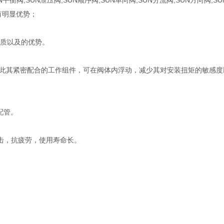
平衡阀,SUN泄压阀,SUN顺序阀,SUN单向阀,SUN分流阀,SUN方向阀,S
有明显优势；
品质以及的优势。
借此其紧密配合的工作组件，可在阀体内浮动，减少其对安装扭矩的敏感度
配管。
击，抗疲劳，使用寿命长。