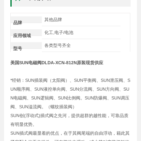
其他品牌
品牌
化工,电子/电池
应用领域
各类型号齐全
型号
美国SUN电磁阀DLDA-XCN-812N原装现货供应
*经销：SUN插装阀（太阳阀）、SUN平衡阀、SUN泄压阀、S
UN顺序阀、SUN液控单向阀、SUN分流阀、SUN方向阀、SU
N电磁阀、SUN逻辑阀、SUN比例阀。SUN防爆阀、SUN调压
阀、SUN溢流阀。（螺纹插装阀）
SUN创(浮动式)插式阀之先河，提供超群的越性能，可靠品质
有明显优势。
SUN插式阀最显着的优点，在于其阀尾端的自由浮动，籍此其