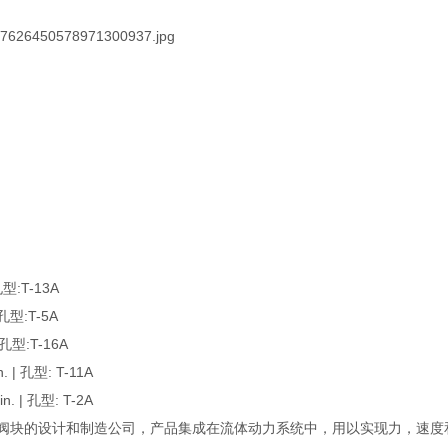
型:T-13A
型:T-5A
型:T-16A
| 孔型: T-11A
 | 孔型: T-2A
以及集成阀块的设计和制造公司，产品集成在流体动力系统中，用以实现力，速