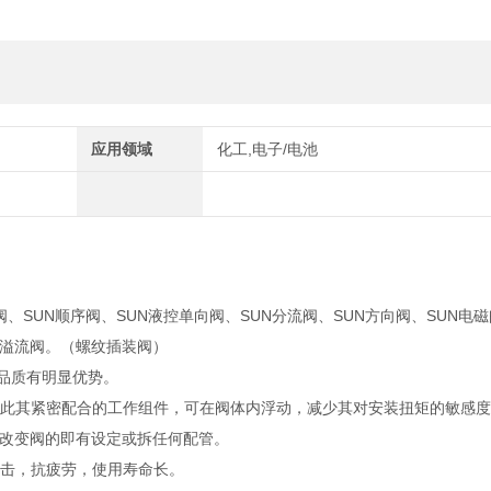
应用领域
化工,电子/电池
阀、SUN顺序阀、SUN液控单向阀、SUN分流阀、SUN方向阀、SUN电磁
UN溢流阀。（螺纹插装阀）
靠品质有明显优势。
籍此其紧密配合的工作组件，可在阀体内浮动，减少其对安装扭矩的敏感
改变阀的即有设定或拆任何配管。
撞击，抗疲劳，使用寿命长。