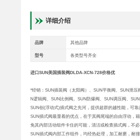
详细介绍
品牌
其他品牌
型号
各类型号齐全
进口SUN美国插装阀DLDA-XCN-728价格优
*经销：SUN插装阀（太阳阀）、SUN平衡阀、SUN泄压
N逻辑阀、SUN比例阀。SUN防爆阀、SUN调压阀、S
SUN创(浮动式)插式阀之先河，提供超群的越性能，可
SUN插式阀最显着的优点，在于其阀尾端的自由浮动，
免其内部活动组件卡住的可能，清洁或检查插式阀，不必
SUN插式阀内部工作组件，均经热处理，加工耐磨，耐