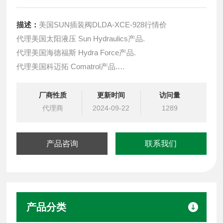
描述：
美国SUN插装阀DLDA-XCE-928行情价
代理美国太阳液压 Sun Hydraulics产品.
代理美国海德福斯 Hydra Force产品.
代理美国科迈拓 Comatrol产品.
代理德国派克柱塞泵 Parker产品.
提供油路系统设计,油路块设计,阀块设计与选型
厂商性质
更新时间
访问量
液压油缸，经销力士乐、派克、中国台湾北部等液压元件
代理商
2024-09-22
1289
产品咨询
联系我们
产品分类