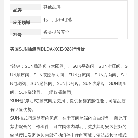
其他品牌
品牌
化工,电子/电池
应用领域
各类型号齐全
型号
美国SUN插装阀DLDA-XCE-928行情价
*经销：SUN插装阀（太阳阀）、SUN平衡阀、SUN泄压阀、S
UN顺序阀、SUN液控单向阀、SUN分流阀、SUN方向阀、SU
N电磁阀、SUN逻辑阀、SUN比例阀。SUN防爆阀、SUN调压
阀、SUN溢流阀。（螺纹插装阀）
SUN创(浮动式)插式阀之先河，提供超群的越性能，可靠品质
有明显优势。
SUN插式阀最显着的优点，在于其阀尾端的自由浮动，籍此其
紧密配合的工作组件，可在阀体内浮动，减少其对安装扭矩的
敏感度以及避免其内部活动组件卡住的可能，清洁或检查插式